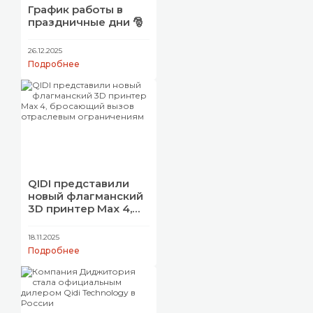
График работы в
праздничные дни 🎅
26.12.2025
Подробнее
QIDI представили
новый флагманский
3D принтер Max 4,
бросающий вызов
отраслевым
18.11.2025
ограничениям
Подробнее