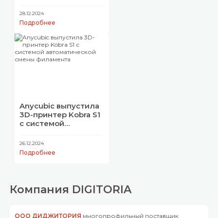
28.12.2024
Подробнее
Anycubic выпустила
3D-принтер Kobra S1
с системой
автоматической
смены филамента
26.12.2024
Подробнее
Компания DIGITORIA
ООО ДИДЖИТОРИЯ
многопрофильный поставщик