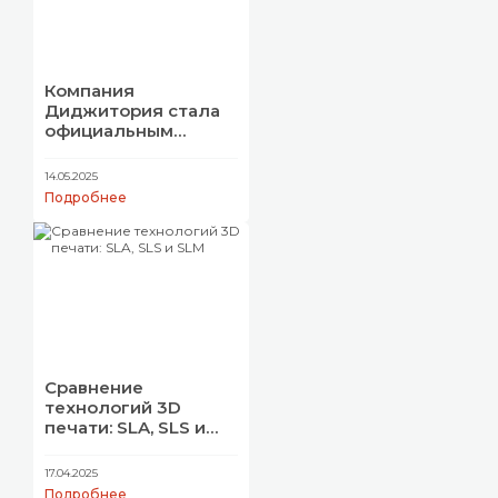
Компания
Диджитория стала
официальным
дилером Qidi
Technology в России
14.05.2025
Подробнее
Сравнение
технологий 3D
печати: SLA, SLS и
SLM
17.04.2025
Подробнее