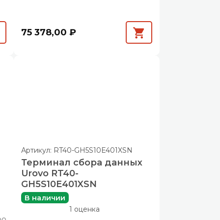
75 378,00 ₽
Артикул: RT40-GH5S10E401XSN
Терминал сбора данных
Urovo RT40-
GH5S10E401XSN
В наличии
1 оценка