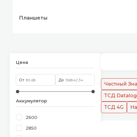
Планшеты
Цена
От
До
Честный Зн
ТСД Datalog
Аккумулятор
ТСД 4G
На
2600
2850