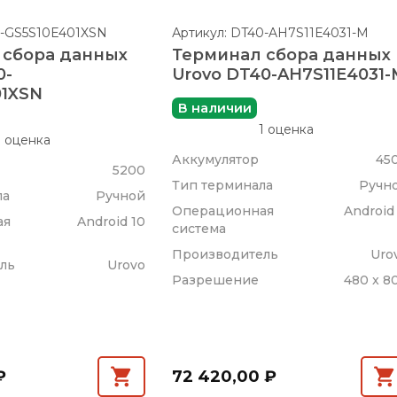
0-GS5S10E401XSN
Артикул: DT40-AH7S11E4031-M
 сбора данных
Терминал сбора данных
0-
Urovo DT40-AH7S11E4031
01XSN
В наличии
1 оценка
1 оценка
Аккумулятор
45
5200
Тип терминала
Ручн
ла
Ручной
Операционная
Android 
ая
Android 10
система
Производитель
Uro
ль
Urovo
Разрешение
480 x 8
₽
72 420,00 ₽