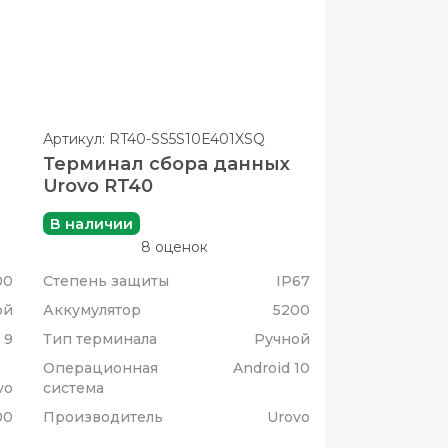
Артикул: RT40-SS5S10E401XSQ
Терминал сбора данных
Urovo RT40
В наличии
8 оценок
00
Степень защиты
IP67
ой
Аккумулятор
5200
 9
Тип терминала
Ручной
Операционная
Android 10
vo
система
00
Производитель
Urovo