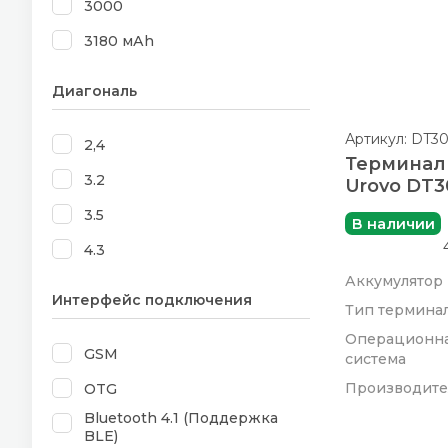
3000
3180 мАh
3500
Диагональ
3800
Артикул: DT3
2,4
4000
Терминал
3.2
4000 мАч
Urovo DT3
3.5
4040
В наличии
4.3
4200
Аккумулятор
4.7
4300
Интерфейс подключения
Тип термина
4
4500
Операционн
GSM
4,0
4800
система
Производите
OTG
4.2
4950
Bluetooth 4.1 (Поддержка
4.0
5000 мА (6000 мАч)
BLE)