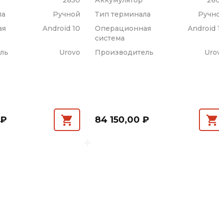
2850
Аккумулятор
26
ла
Ручной
Тип терминала
Ручн
ая
Android 10
Операционная
Android 
система
ль
Urovo
Производитель
Uro
 ₽
84 150,00 ₽