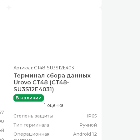
Артикул: CT48-SU3S12E4031
Терминал сбора данных
1
Urovo CT48 (CT48-
SU3S12E4031)
В наличии
1 оценка
67
Степень защиты
IP65
00
Тип терминала
Ручной
ой
Операционная
Android 12
vo