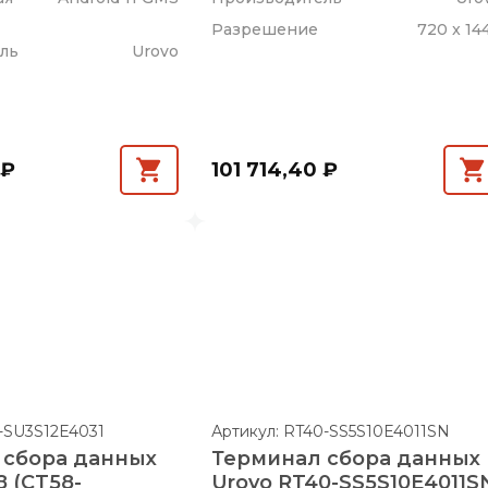
Разрешение
720 x 14
ль
Urovo
 ₽
101 714,40 ₽
8-SU3S12E4031
Артикул: RT40-SS5S10E4011SN
 сбора данных
Терминал сбора данных
8 (CT58-
Urovo RT40-SS5S10E4011S