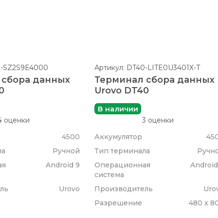
0-SZ2S9E4000
Артикул: DT40-LITE0U3401X-T
 сбора данных
Терминал сбора данных
0
Urovo DT40
В наличии
4 оценки
3 оценки
4500
Аккумулятор
45
ла
Ручной
Тип терминала
Ручн
ая
Android 9
Операционная
Android
система
ль
Urovo
Производитель
Uro
Разрешение
480 x 8