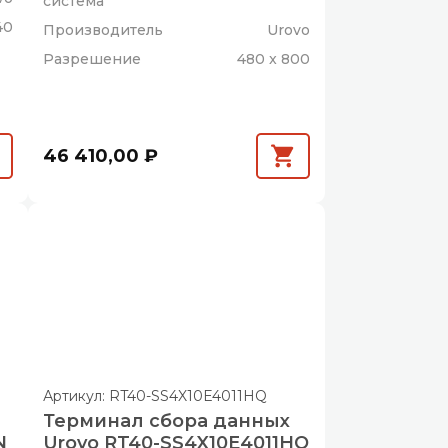
система
40
Производитель
Urovo
Разрешение
480 x 800
46 410,00 ₽
Артикул: RT40-SS4X10E4011HQ
Терминал сбора данных
N
Urovo RT40-SS4X10E4011HQ