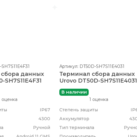
0-SH7S11E4F31
Артикул: DT50D-SH7S11E4031
 сбора данных
Терминал сбора данных
0-SH7S11E4F31
Urovo DT50D-SH7S11E403
В наличии
1 оценка
1 оценка
иты
IP67
Степень защиты
IP
4300
Аккумулятор
43
ла
Ручной
Тип терминала
Ручн
ая
Android 11 GMS
Производитель
Uro