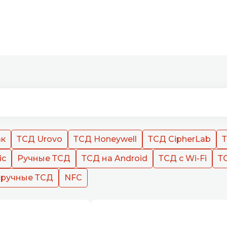
ак
ТСД Urovo
ТСД Honeywell
ТСД CipherLab
Т
ic
Ручные ТСД
ТСД на Android
ТСД с Wi-Fi
ТС
ручные ТСД
NFC