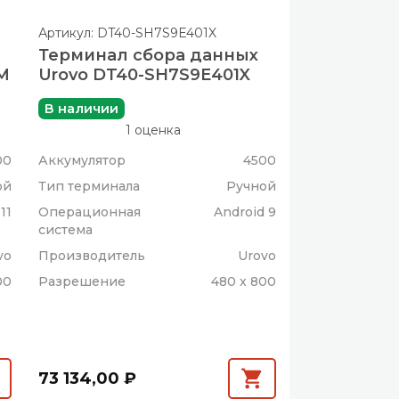
Артикул: DT40-SH7S9E401X
Терминал сбора данных
-M
Urovo DT40-SH7S9E401X
В наличии
1 оценка
00
Аккумулятор
4500
ой
Тип терминала
Ручной
11
Операционная
Android 9
система
vo
Производитель
Urovo
00
Разрешение
480 x 800
73 134,00 ₽