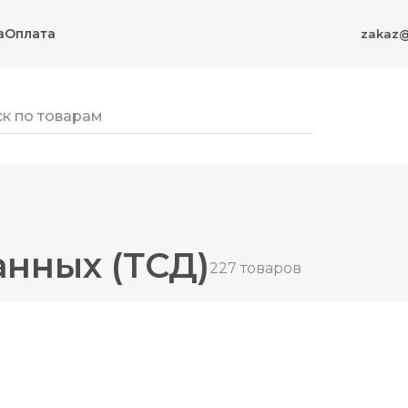
а
Оплата
zakaz@
нных (ТСД)
227 товаров