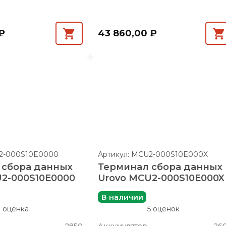
₽
43 860,00 ₽
U2-000S10E0000
Артикул: MCU2-000S10E000X
 сбора данных
Терминал сбора данных
U2-000S10E0000
Urovo MCU2-000S10E000X
В наличии
1 оценка
5 оценок