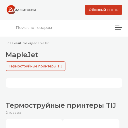
Обратный звонок
Главная
Бренды
MapleJet
MapleJet
Термоструйные принтеры TIJ
Термоструйные принтеры TIJ
2 товара