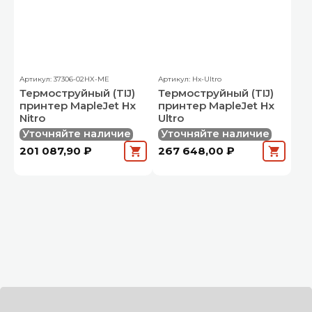
Артикул: 37306-02HX-ME
Артикул: Hx-Ultro
Термоструйный (TIJ)
Термоструйный (TIJ)
принтер MapleJet Hx
принтер MapleJet Hx
Nitro
Ultro
Уточняйте наличие
Уточняйте наличие
201 087,90 ₽
267 648,00 ₽