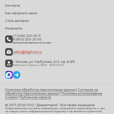
Контакты
Как оформить заказ
Стать дилером
Реквизиты
+7 (495) 220-55-11
8 (800) 250-25-92
Бесплатный звонок по России
zakaz@digitoria.ru
г. Москва, ул. Горбунова, 2с3, оф. B 619
Работаем в будни с 09:00 - 18:00 (МСК)
Политика обработки персональных данных
|
Согласие на
обработку персональных данных
|
Политика использования
Cookies
|
Публичная оферта
© 2017-2026 ООО “Диджитория”. Все права защищены
Представленная на сайте информация, касающаяся характеристик и цен
на товары носит информационный характер и не является публичной