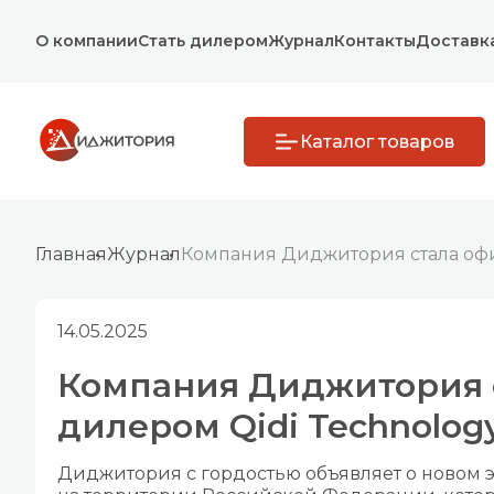
О компании
Стать дилером
Журнал
Контакты
Доставк
Каталог товаров
Главная
Журнал
Компания Диджитория стала офи
14.05.2025
Компания Диджитория 
дилером Qidi Technolog
Диджитория с гордостью объявляет о новом 