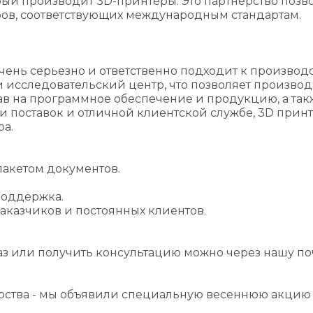
рый производит 3D-принтеры. Это партнерство поз
ров, соответствующих международным стандартам.
 очень серьезно и ответственно подходит к производ
сследовательский центр, что позволяет производит
рав на программное обеспечение и продукцию, а та
ти поставок и отличной клиентской службе, 3D при
ра.
акетом документов.
поддержка.
аказчиков и постоянных клиентов.
каз или получить консультацию можно через нашу по
нерства - мы объявили специальную весеннюю акцию 