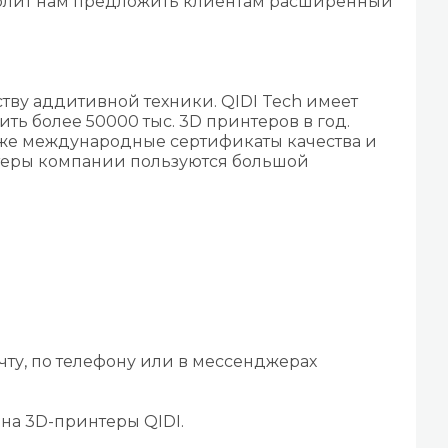
волит нам предложить клиентам расширенный
ству аддитивной техники. QIDI Tech имеет
ь более 50000 тыс. 3D принтеров в год.
кже международные сертификаты качества и
нтеры компании пользуются большой
чту, по телефону или в мессенджерах
на 3D-принтеры QIDI.