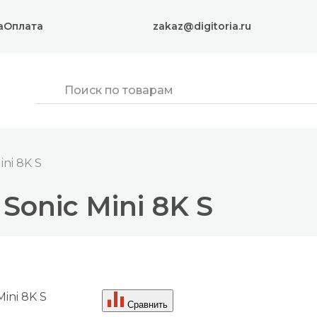
а
Оплата
zakaz@digitoria.ru
ni 8K S
Sonic Mini 8K S
Сравнить