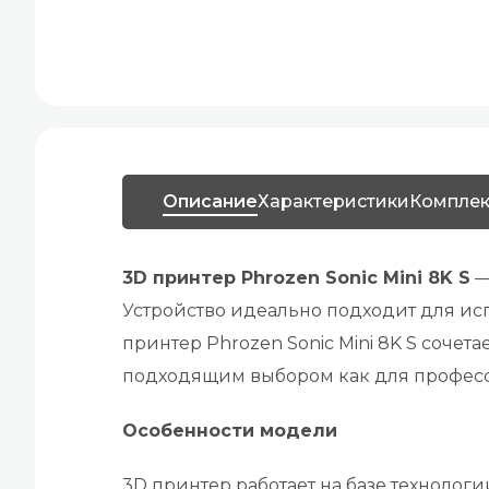
Описание
Характеристики
Комплек
3D принтер Phrozen Sonic Mini 8K S
—
Устройство идеально подходит для исп
принтер Phrozen Sonic Mini 8K S сочет
подходящим выбором как для профессио
Особенности модели
3D принтер работает на базе технологи