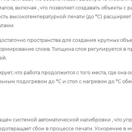
лов, включая , что позволяет создавать объекты с
ть высокотемпературной печати (до °C) расширяет 
лами.
остаточно пространства для создания крупных объе
рмирование слоев. Толщина слоя регулируется в пр
ей.
ует, что работа продолжится с того места, где она о
льным подогревом до °C и стол с нагревом до °C о
снащён системой автоматической калибровки , что у
едотвращает сбои в процессе печати. Ускорение в мм