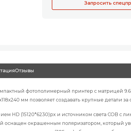
Запросить спецп
тация
Отзывы
омпактный фотополимерный принтер с матрицей 9.6
х118х240 мм позволяет создавать крупные детали за
ием HD (15120*6230)px и источником света COB с л
лей оснащен окрашенным поляризатором, который у