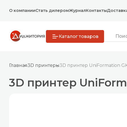
О компании
Стать дилером
Журнал
Контакты
Доставк
Каталог товаров
Главная
3D принтеры
3D принтер UniFormation G
3D принтер UniForm