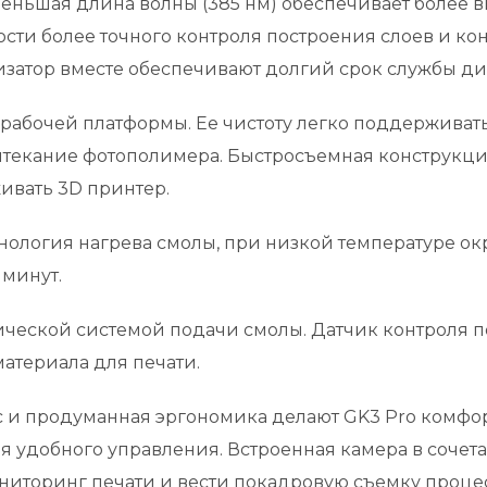
. Меньшая длина волны (385 нм) обеспечивает более 
и более точного контроля построения слоев и конт
затор вместе обеспечивают долгий срок службы ди
рабочей платформы. Ее чистоту легко поддерживать
ытекание фотополимера. Быстросъемная конструкци
ивать 3D принтер.
ехнология нагрева смолы, при низкой температуре 
 минут.
ической системой подачи смолы. Датчик контроля п
атериала для печати.
 и продуманная эргономика делают GK3 Pro комфор
ля удобного управления. Встроенная камера в соче
ниторинг печати и вести покадровую съемку процес