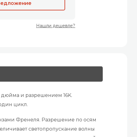
редложение
Нашли дешевле?
 дюйма и разрешением 16K.
 один цикл.
инзами Френеля. Разрешение по осям
величивает светопропускание волны