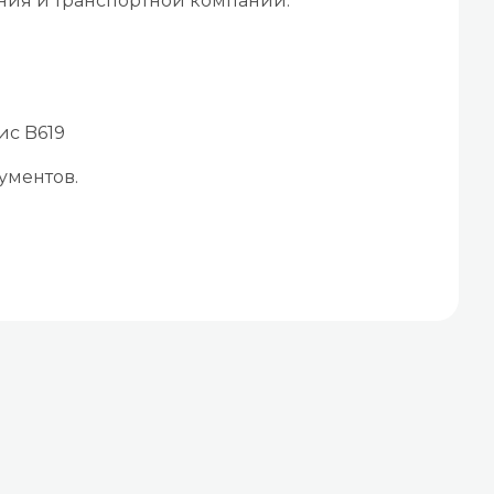
ения и транспортной компании.
ис B619
ументов.