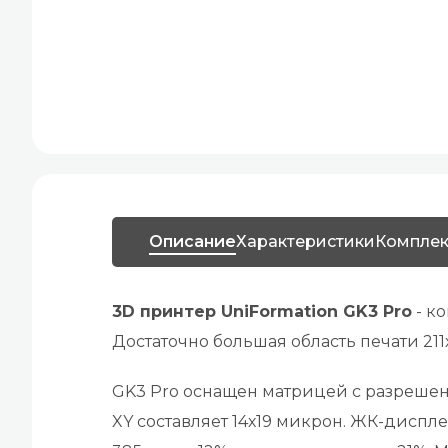
Описание
Характеристики
Комплек
3D принтер UniFormation GK3 Pro
- к
Достаточно большая область печати 211
GK3 Pro оснащен матрицей с разрешен
XY составляет 14х19 микрон. ЖК-дисп