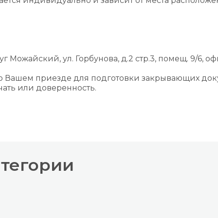
вается индивидуально и зависит от места располож
г Можайский, ул. Горбунова, д.2 стр.3, помещ. 9/6, оф
 о Вашем приезде для подготовки закрывающих док
ать или доверенность.
атегории