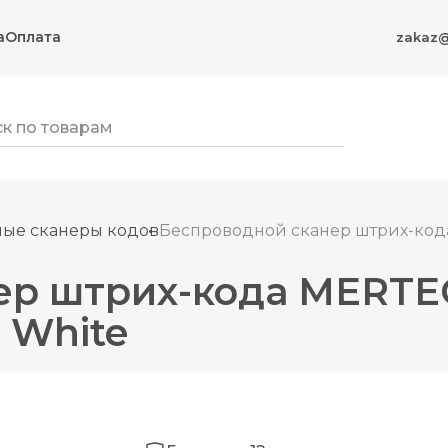
а
Оплата
zakaz@
ные сканеры кодов
Беспроводной сканер штрих-кода
ер штрих-кода MERTEC
 White