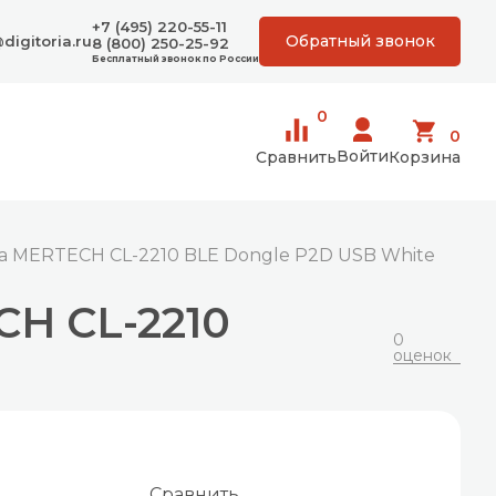
+7 (495) 220-55-11
Обратный звонок
digitoria.ru
8 (800) 250-25-92
Бесплатный звонок по России
0
0
Войти
Сравнить
Корзина
 MERTECH CL-2210 BLE Dongle P2D USB White
H CL-2210
0
оценок
Сравнить