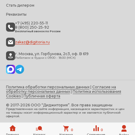
Стать дилером
Реквизиты
+7 (495) 220-55-11
8 (800) 250-25-92
Бесплатный звонок по России
zakaz@digitoria.ru
г. Москва, ул. Горбунова, 2с3, оф. B 619
Работаем в будни с 09:00 - 18:00 (МСК)
Политика обработки персональных данных
|
Согласие на
обработку персональных данных
|
Политика использования
Cookies
|
Публичная оферта
© 2017-2026 ООО “Диджитория”. Все права защищены
Представленная на сайте информация, касающаяся характеристик и цен
на товары носит информационный характер и не является публичной
офертой.
0
0
Главная
Каталог
Корзина
Сравнение
Войти