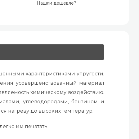
Нашли дешевле?
шенными характеристиками упругости,
оления усовершенствованный материал
тивляемость химическому воздействию.
иалами, углеводородами, бензином и
ся нагреву до высоких температур.
легко им печатать.