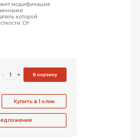
лежит модификация
ышенными
затель которой
сткости. От
В корзину
-
+
Купить в 1 клик
редложение