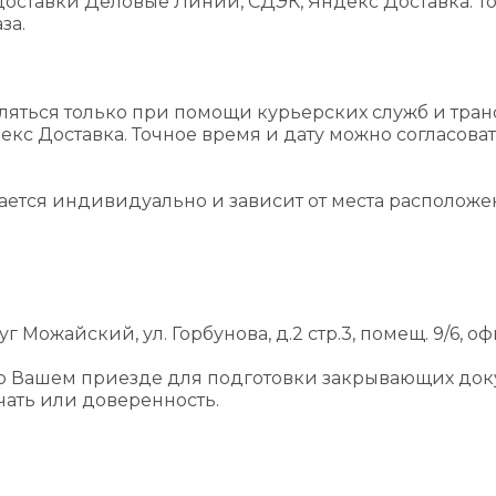
оставки Деловые Линии, СДЭК, Яндекс Доставка. То
за.
ляться только при помощи курьерских служб и тра
екс Доставка. Точное время и дату можно согласова
вается индивидуально и зависит от места располож
г Можайский, ул. Горбунова, д.2 стр.3, помещ. 9/6, оф
 о Вашем приезде для подготовки закрывающих док
ать или доверенность.