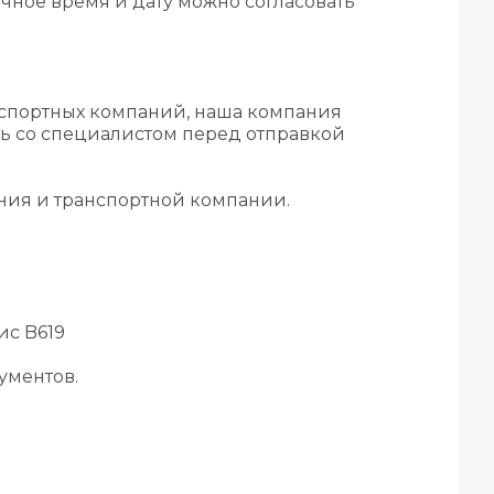
чное время и дату можно согласовать
нспортных компаний, наша компания
ть со специалистом перед отправкой
ения и транспортной компании.
ис B619
ументов.