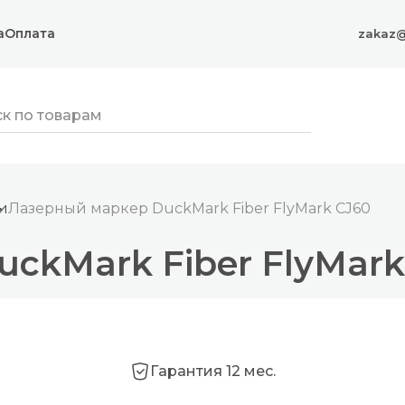
а
Оплата
zakaz@
и
Лазерный маркер DuckMark Fiber FlyMark CJ60
ckMark Fiber FlyMark
Гарантия 12 мес.