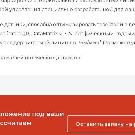
 маркировки и маркировки на экструзионных лини
ой управления специально разработанной для дан
 датчики, способна оптимизировать траекторию п
работа с QR, DataMatrix и GS1 графическими кодам
ть поддерживаемой линии до 75м/мин* (возможно у
одителей оптических датчиков.
дложение под ваши
ассчитаем
Оставить заявку на 