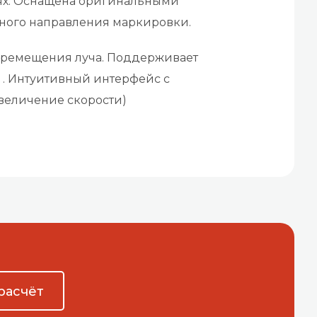
ях. Оснащена оригинальными
ного направления маркировки.
еремещения луча. Поддерживает
и . Интуитивный интерфейс с
величение скорости)
расчёт