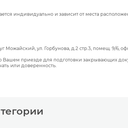
вается индивидуально и зависит от места располож
г Можайский, ул. Горбунова, д.2 стр.3, помещ. 9/6, оф
 о Вашем приезде для подготовки закрывающих док
ать или доверенность.
атегории