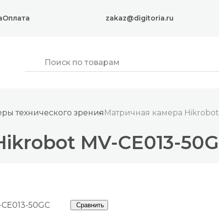
а
Оплата
zakaz@digitoria.ru
ры технического зрения
Матричная камера Hikrobo
ikrobot MV-CE013-50
Сравнить