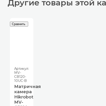
Другие товары этой к
Сравнить
Артикул:
MV-
CB120-
10UC-B
Матричная
камера
Hikrobot
MV-