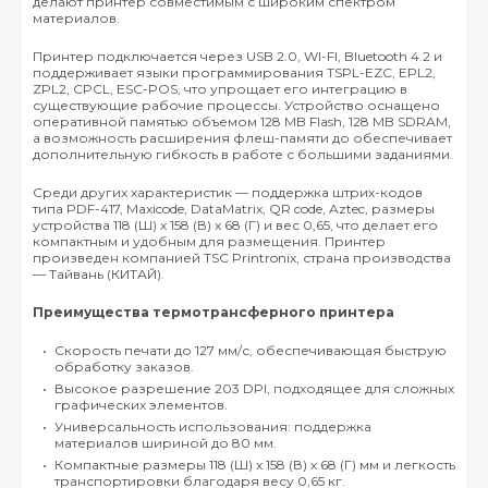
делают принтер совместимым с широким спектром
материалов.
Принтер подключается через USB 2.0, WI-FI, Bluetooth 4.2 и
поддерживает языки программирования TSPL-EZC, EPL2,
ZPL2, CPCL, ESC-POS, что упрощает его интеграцию в
существующие рабочие процессы. Устройство оснащено
оперативной памятью объемом 128 MB Flash, 128 MB SDRAM,
а возможность расширения флеш-памяти до обеспечивает
дополнительную гибкость в работе с большими заданиями.
Среди других характеристик — поддержка штрих-кодов
типа PDF-417, Maxicode, DataMatrix, QR code, Aztec, размеры
устройства 118 (Ш) x 158 (В) x 68 (Г) и вес 0,65, что делает его
компактным и удобным для размещения. Принтер
произведен компанией TSC Printronix, страна производства
— Тайвань (КИТАЙ).
Преимущества термотрансферного принтера
Скорость печати до 127 мм/с, обеспечивающая быструю
обработку заказов.
Высокое разрешение 203 DPI, подходящее для сложных
графических элементов.
Универсальность использования: поддержка
материалов шириной до 80 мм.
Компактные размеры 118 (Ш) x 158 (В) x 68 (Г) мм и легкость
транспортировки благодаря весу 0,65 кг.