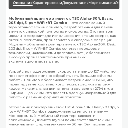
Описание
Характеристики
Документация
Модификации
Отзыв
Мобильный принтер этикеток TSC Alpha-30R, Basic,
203 dpi, 5 ips + WiFi+BT Combo
— это современный
термотрансферный принтер, разработанный для печати
этикеток с высокой точностью и скоростью. Этот аппарат
идеально подходит для использования в таких сферах, как
ритейл, логистика, производство и складские операции.
Модель Мобильный принтер этикеток TSC Alpha-30R, Basic,
203 dpi, 5 ips + WiFi+BT Combo сочетает передовые
технологии, надежность и долговечность, обеспечивая
высокую производительность при низких
эксплуатационных затратах.
Устройство поддерживает скорость печати до 127 мм/с, что
позволяет эффективно обрабатывать большие объемы
работы. Принтер обеспечивает разрешение 203DPI, что
гарантирует четкость мелкого текста, графики и штрих-
кодов. Максимальная длина печати составляет 2794 мм, а
ширина — до 72 мм. Это делает модель универсальной для
работы с разными форматами этикеток.
Мобильный принтер этикеток TSC Alpha-30R, Basic, 203 dpi, 5
ips + WiFi+BT Combo поддерживает цветность печати —
Монохромный. Мобильный принтер надежен и
эргономичен. Диаметр втулки ленты составляет 12.7 мм, а
максимальная ширина этикетки — 80 мм. Эти параметры