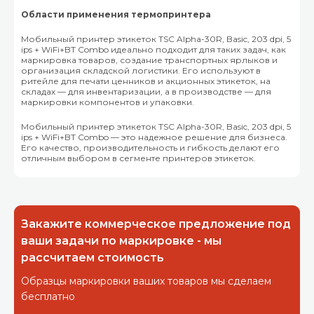
Области применения термопринтера
Мобильный принтер этикеток TSC Alpha-30R, Basic, 203 dpi, 5
ips + WiFi+BT Combo идеально подходит для таких задач, как
маркировка товаров, создание транспортных ярлыков и
организация складской логистики. Его используют в
ритейле для печати ценников и акционных этикеток, на
складах — для инвентаризации, а в производстве — для
маркировки компонентов и упаковки.
Мобильный принтер этикеток TSC Alpha-30R, Basic, 203 dpi, 5
ips + WiFi+BT Combo — это надежное решение для бизнеса.
Его качество, производительность и гибкость делают его
отличным выбором в сегменте принтеров этикеток.
Закажите коммерческое предложение под
ваши задачи по маркировке - мы
рассчитаем стоимость
Образцы маркировки ваших товаров мы сделаем
бесплатно