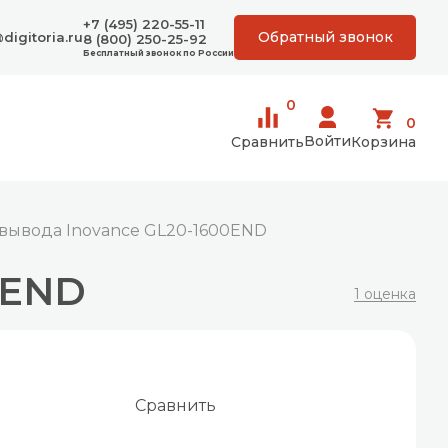
+7 (495) 220-55-11
Обратный звонок
digitoria.ru
8 (800) 250-25-92
Бесплатный звонок по России
0
0
Войти
Сравнить
Корзина
вывода Inovance GL20-1600END
0END
1 оценка
Сравнить