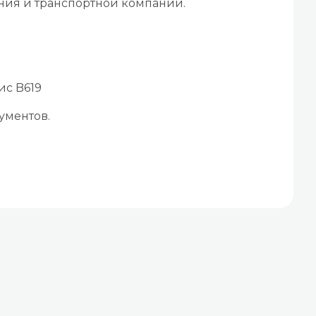
ения и транспортной компании.
ис B619
ументов.