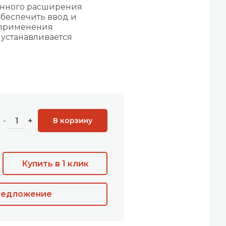
ленного расширения
обеспечить ввод и
 применения
 устанавливается
В корзину
-
+
Купить в 1 клик
редложение