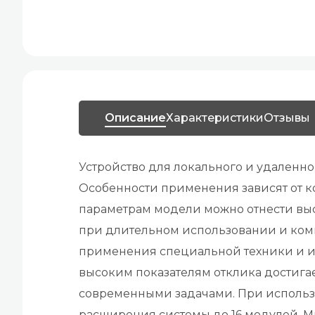
Описание
Характеристики
Отзывы
Устройство для локального и удаленн
Особенности применения зависят от к
параметрам модели можно отнести выс
при длительном использовании и комп
применения специальной техники и ин
высоким показателям отклика достига
современными задачами. При использов
расширения системы до 16 модулей. М