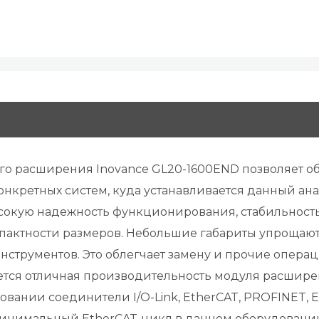
ого расширения Inovance GL20-1600END позволяет 
онкретных систем, куда устанавливается данный а
окую надежность функционирования, стабильность 
актности размеров. Небольшие габариты упрощают 
струментов. Это облегчает замену и прочие операц
ется отличная производительность модуля расширен
ании соединители I/O-Link, EtherCAT, PROFINET, E
инимальный EtherCAT-цикл в данном оборудовании 