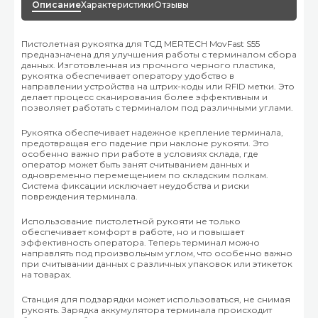
Описание
Характеристики
Отзывы
Пистолетная рукоятка для ТСД MERTECH MovFast S55
предназначена для улучшения работы с терминалом сбора
данных. Изготовленная из прочного черного пластика,
рукоятка обеспечивает оператору удобство в
направлении устройства на штрих-коды или RFID метки. Это
делает процесс сканирования более эффективным и
позволяет работать с терминалом под различными углами.
Рукоятка обеспечивает надежное крепление терминала,
предотвращая его падение при наклоне рукояти. Это
особенно важно при работе в условиях склада, где
оператор может быть занят считыванием данных и
одновременно перемещением по складским полкам.
Система фиксации исключает неудобства и риски
повреждения терминала.
Использование пистолетной рукояти не только
обеспечивает комфорт в работе, но и повышает
эффективность оператора. Теперь терминал можно
направлять под произвольным углом, что особенно важно
при считывании данных с различных упаковок или этикеток
на товарах.
Станция для подзарядки может использоваться, не снимая
рукоять. Зарядка аккумулятора терминала происходит