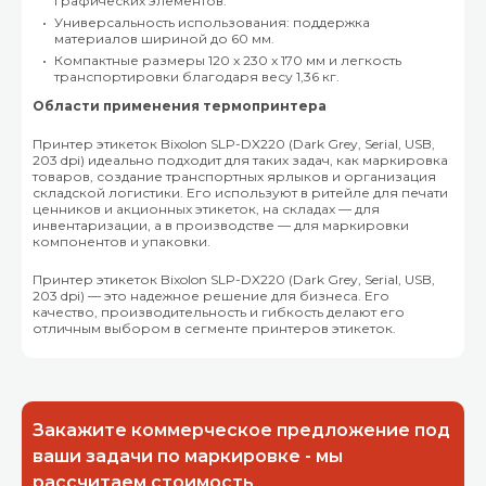
графических элементов.
Универсальность использования: поддержка
материалов шириной до 60 мм.
Компактные размеры 120 x 230 x 170 мм и легкость
транспортировки благодаря весу 1,36 кг.
Области применения термопринтера
Принтер этикеток Bixolon SLP-DX220 (Dark Grey, Serial, USB,
203 dpi) идеально подходит для таких задач, как маркировка
товаров, создание транспортных ярлыков и организация
складской логистики. Его используют в ритейле для печати
ценников и акционных этикеток, на складах — для
инвентаризации, а в производстве — для маркировки
компонентов и упаковки.
Принтер этикеток Bixolon SLP-DX220 (Dark Grey, Serial, USB,
203 dpi) — это надежное решение для бизнеса. Его
качество, производительность и гибкость делают его
отличным выбором в сегменте принтеров этикеток.
Закажите коммерческое предложение под
ваши задачи по маркировке - мы
рассчитаем стоимость