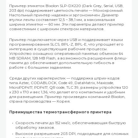
Принтер этикеток Bixolon SLP-DX220 (Dark Grey, Serial, USB,
203 dpi) поддерживает цветность печати — Монохромный.
Настольный принтер надежен и эргономичен. Диаметр
втулки ленты составляет 12,5 ~ 38,1 мм, а максимальная
ширина этикетки — 60 мм. Эти параметры делают принтер
совместимым с широким спектром материалов.
Принтер подключается через USB и поддерживает языки
программирования SLCS, BPL-Z, BPL-E, что упрощает его
интеграцию в существующие рабочие процессы.
Устройство оснащено оперативной памятью объемом 64
MB SDRAM, 128 MB Flash, а возможность расширения флеш-
памяти до обеспечивает дополнительную гибкость в
работе с большими заданиями.
Среди других характеристик — поддержка штрих-кодов
типа Aztec, CODABLOCK, Code 49, DataMatrix, Maxicode,
MicroPDF417, PDF417, QR code, TLC 39, размеры устройства 120
x 230 x 170 и вес 1,36, что делает его компактным и удобным
для размещения. Принтер произведен компанией Bixolon,
страна производства — Корея.
Преимущества термотрансферного принтера
Скорость печати до 152 мм/с, обеспечивающая быструю
обработку заказов.
Высокое разрешение 203 DPI, подходящее для сложных