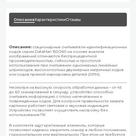
Описание
Характеристики
Отзывы
Описание:
стационарные считыватели идентификационных
кодов серии DataMan 150/260 на основе анализа
изображений отличаются беспрецедентной
производительностью, гибкостью и простотой
использования при считывании одномерных линейных
штрихкодов, высокоплотных двухмерных матричных кодов
или кодов прямой маркировки деталей (DPM).
Несмотря на высокую скорость обработки данных – от 45
до 60 сканирований в секунду, устройство способно
считывать информацию с плохо напечатанных и
поврежденных кодов. Для контроля правильности захвата
картинки работает световая и звуковая индикация.
Устройство позволяет осуществить настройку без
использования ПК.
В комплекте идут крепежные элементы, которые
позволяют надежно закрепить сканер в любом положении,
горизонтальном или вертикальном. При этом не требуется