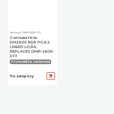
Артикул: DMR-260X-1111
Считыватель
DM260X RDR PG,6.2
LN&RD LD,RA,
REPLACES DMR-260X-
0111
Уточняйте наличие
По запросу