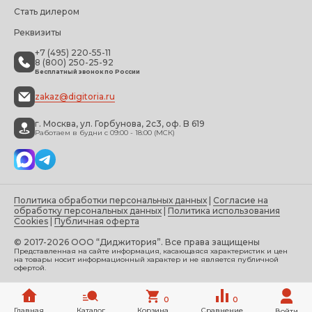
Стать дилером
Реквизиты
+7 (495) 220-55-11
8 (800) 250-25-92
Бесплатный звонок по России
zakaz@digitoria.ru
г. Москва, ул. Горбунова, 2с3, оф. B 619
Работаем в будни с 09:00 - 18:00 (МСК)
Политика обработки персональных данных
|
Согласие на
обработку персональных данных
|
Политика использования
Cookies
|
Публичная оферта
© 2017-2026 ООО “Диджитория”. Все права защищены
Представленная на сайте информация, касающаяся характеристик и цен
на товары носит информационный характер и не является публичной
офертой.
0
0
Главная
Каталог
Корзина
Сравнение
Войти