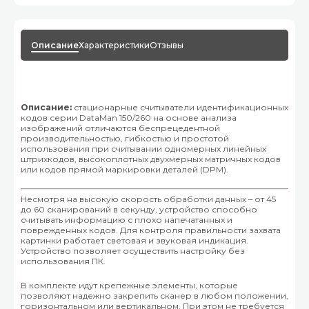
Описание
Характеристики
Отзывы
Описание:
стационарные считыватели идентификационных
кодов серии DataMan 150/260 на основе анализа
изображений отличаются беспрецедентной
производительностью, гибкостью и простотой
использования при считывании одномерных линейных
штрихкодов, высокоплотных двухмерных матричных кодов
или кодов прямой маркировки деталей (DPM).
Несмотря на высокую скорость обработки данных – от 45
до 60 сканирований в секунду, устройство способно
считывать информацию с плохо напечатанных и
поврежденных кодов. Для контроля правильности захвата
картинки работает световая и звуковая индикация.
Устройство позволяет осуществить настройку без
использования ПК.
В комплекте идут крепежные элементы, которые
позволяют надежно закрепить сканер в любом положении,
горизонтальном или вертикальном. При этом не требуется