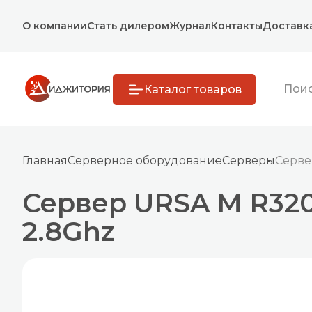
О компании
Стать дилером
Журнал
Контакты
Доставк
Каталог товаров
Главная
Серверное оборудование
Серверы
Серве
Сервер URSA M R320/
2.8Ghz