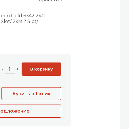
Xeon Gold 6342 24C
lot/ 2xM.2 Slot/
A
В корзину
-
+
Купить в 1 клик
редложение