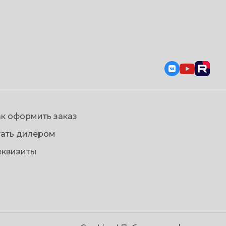
к оформить заказ
тать дилером
еквизиты