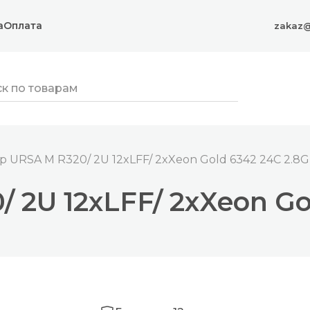
а
Оплата
zakaz@
р URSA M R320/ 2U 12xLFF/ 2xXeon Gold 6342 24C 2.8
 2U 12xLFF/ 2xXeon Go