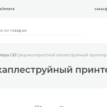
а
Оплата
zakaz@
еры CIJ
Среднескоростной каплеструйный принтер V
аплеструйный принте