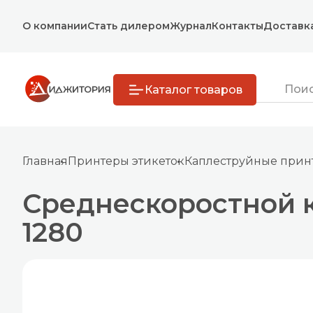
О компании
Стать дилером
Журнал
Контакты
Доставк
Каталог товаров
Главная
Принтеры этикеток
Каплеструйные принт
Среднескоростной к
1280