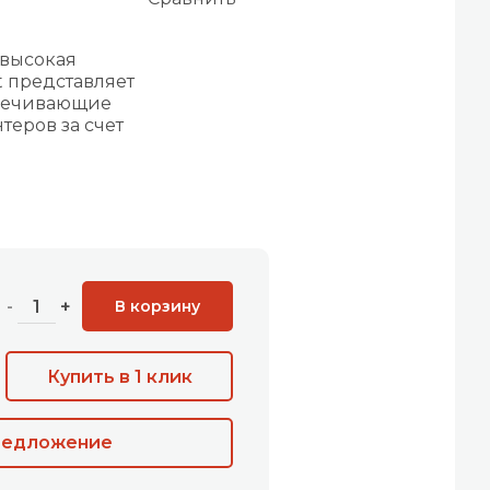
 высокая
t представляет
спечивающие
еров за счет
В корзину
-
+
Купить в 1 клик
редложение