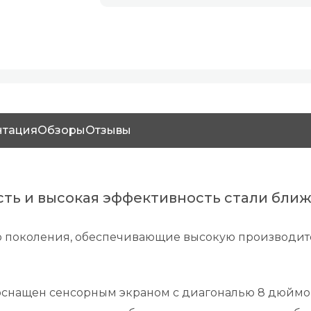
нтация
Обзоры
Отзывы
ть и высокая эффективность стали бли
го поколения, обеспечивающие высокую производите
0 оснащен сенсорным экраном с диагональю 8 дюйм