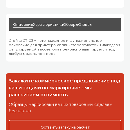
Описание
Характеристики
Обзоры
Отзывы
Стойка СТ-03М - это надежное и функциональное
основание для принтера-аппликатора этикеток. Благодаря
регулируемой высоте, она прекрасно адаптируется под
любую модель принтера.
Закажите коммерческое предложение под
ваши задачи по маркировке - мы
рассчитаем стоимость
Образцы маркировки ваших товаров мы сделаем
бесплатно
Оставить заявку на расчёт