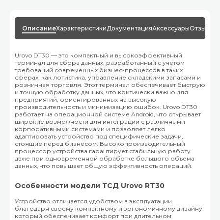
Описание
Характеристики
Документация
Аксессуары
Отзывы
Urovo DT30 — это компактный и высокоэффективный
терминал для сбора данных, разработанный с учетом
требований современных бизнес-процессов в таких
сферах, как логистика, управление складскими запасами и
розничная торговля. Этот терминал обеспечивает быструю
и точную обработку данных, что критически важно для
предприятий, ориентированных на высокую
производительность и минимизацию ошибок. Urovo DT30
работает на операционной системе Android, что открывает
широкие возможности для интеграции с различными
корпоративными системами и позволяет легко
адаптировать устройство под специфические задачи,
стоящие перед бизнесом. Высокопроизводительный
процессор устройства гарантирует стабильную работу
даже при одновременной обработке большого объема
данных, что повышает общую эффективность операций.
Особенности модели ТСД Urovo RT30
Устройство отличается удобством в эксплуатации
благодаря своему компактному и эргономичному дизайну,
который обеспечивает комфорт при длительном