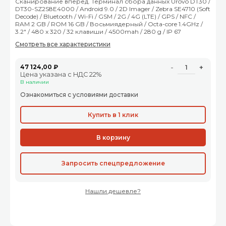
Сканирование вперед. Терминал сбора данных Urovo DT30 /
DT30-SZ2S8E4000 / Android 9.0 / 2D Imager / Zebra SE4710 (Soft
Decode) / Bluetooth / Wi-Fi / GSM / 2G / 4G (LTE) / GPS / NFC /
RAM 2 GB / ROM 16 GB / Восьмиядерный / Octa-core 1.4GHz /
3.2" / 480 x 320 / 32 клавиши / 4500mah / 280 g / IP 67
Смотреть все характеристики
47 124,00 ₽
-
+
Цена указана с НДС 22%
В наличии
Ознакомиться с условиями доставки
Купить в 1 клик
В корзину
Запросить спецпредложение
Нашли дешевле?