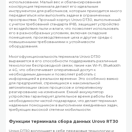
использовании. Малый вес и сбалансированная
конструкция терминала делают его идеальным
инструментом для работников, которым приходится много
передвигаться или выполнять задачи в ограниченных
пространствах. Прочный корпус Urovo DT30, выполненный
с учетом требований стандарта IP65, защищает устройство
от воздействия пыли и влаги, что позволяет использовать
его в разнообразных условиях, включая складские
помещения, производственные цеха и другие среды с
повышенными требованиями к устойчивости
оборудования.
Многофункциональность терминала Urovo DT30
выражается в его способности поддерживать различные
технологии беспроводной связи, такие как Wi-Fi, Bluetooth
и 4G, что обеспечивает оперативный доступ к
необходимым данным и позволяет работать с
информацией в реальном времени. Это особенно важно
для предприятий, стремящихся к максимальной
автоматизации своих процессов и оперативному
реагированию на изменения. Емкий аккумулятор
устройства гарантирует длительное время работы без
необходимости частой подзарядки, что делает терминал
надежным помощником в выполнении ежедневных задач,
требующих высокой степени мобильности.
Функции терминала сбора данных Urovo RT30
Urovo DT30 воплощает в себе передовые технологии и