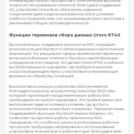
оптимизации бизнес-процессов и обеспечения высокой
скорости обслуживания клиентов. Благодаря поддержке
4G, устройство способно обеспечить надежное
соединение даже в удаленных районах или в условиях
слабого покрытия сети, что минимизирует риск простоев и
увеличивает общую производительность.
Функции терминала сбора данных Urovo RT40
Дополнительно, поддержка технологии NFC открывает
возможность для быстрого обмена данными и выполнения
транзакций, что расширяет сферы применения терминала,
включая мобильные платежи и быструю идентификацию
сотрудников или товаров. Это делает Urovo RT40 особенно
востребованным в сценариях, где требуется высокая
скорость взаимодействия с устройством и минимизация
времени на обработку операций.
Высокая автономность устройства обеспечивается
благодаря мощному аккумулятору емкостью 5200 мАч,
который гарантирует продолжительную работу без
необходимости частой подзарядки. Это крайне важно при
выполнении задач в полевых условиях, где доступ к
источникам питания может быть ограничен. Терминал также
поддерживает функцию быстрой замены батареи, что
позволяет продолжить работу практически без
перерывов, что особенно ценно в интенсивных рабочих
процессах, требующих непрерывного использования
устройства в течение всего рабочего дня. Благодаря этим