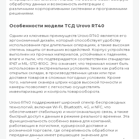
обработку данных и возможность интеграции с
различными корпоративными системами и программными
решениями.
Особенности модели ТСД Urovo RT40
Одним из ключевых преимуществ Urovo RT40 является его
эргономичный дизайн, который способствует удобству
использования при длительных операциях, а также высокая
степень защиты от внешних воздействий. Корпус устройства
выполнен из прочных материалов, устойчивых к падениям,
влаге и пыли, что подтверждается соответствием стандартам
IP67 и MIL-STD-810G. Это означает, что терминал может быть
использован в экстремальных условиях, таких как работа на
открытых складах, в производственных цехах или при
доставке товаров в сложных погодных условиях. Кроме
того, наличие сканера штрих-кодов высокой точности и
камеры позволяет с легкостью осуществлять
инвентаризацию и контроль товарооборота.
Urovo RT40 поддерживает широкий спектр беспроводных
технологий, включая Wi-Fi, Bluetooth, 4G, и NFC, что
обеспечивает стабильную и многоканальную связь, а также
быстрый доступ к данным в режиме реального времени. Эта
функциональность особенно важна для компаний,
работающих в логистике, курьерской доставке и
розничной торговле, где оперативность обработки и
передачи данных имеет решающее значение для