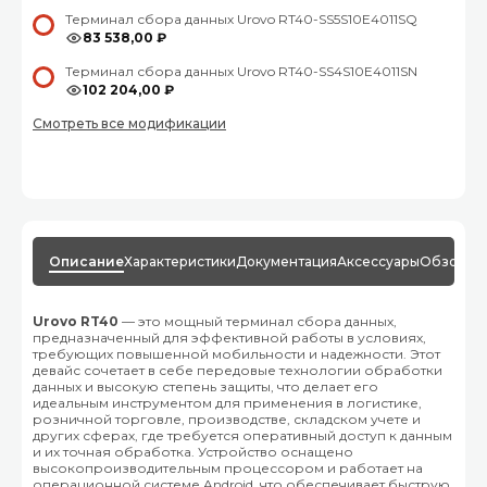
Терминал сбора данных Urovo RT40-SS5S10E4011SQ
83 538,00 ₽
Терминал сбора данных Urovo RT40-SS4S10E4011SN
102 204,00 ₽
Смотреть все модификации
Описание
Характеристики
Документация
Аксессуары
Обзоры
М
Urovo RT40
— это мощный терминал сбора данных,
предназначенный для эффективной работы в условиях,
требующих повышенной мобильности и надежности. Этот
девайс сочетает в себе передовые технологии обработки
данных и высокую степень защиты, что делает его
идеальным инструментом для применения в логистике,
розничной торговле, производстве, складском учете и
других сферах, где требуется оперативный доступ к данным
и их точная обработка. Устройство оснащено
высокопроизводительным процессором и работает на
операционной системе Android, что обеспечивает быструю