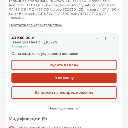
Терминал сбора данных Urovo DT40 / DT40-Promo2021 /
Android 9.0 / 1.8 GHz / 8хCore, Cortex A53 / Qualcomm SD 450 /
RAM 3 GB / ROM 32 GB / Urovo SE2030 / 2D Imager / 4.0" / 480 x
800 / Bluetooth / GPS / Wi-Fi / 4500mah / IP 67 / 240 g / 24
клавиши.
Смотреть все характеристики
43 860,00 ₽
-
+
Цена указана с НДС 22%
В наличии
Ознакомиться с условиями доставки
Купить в 1 клик
В корзину
Запросить спецпредложение
Нашли дешевле?
Модификации (9)
Терминал сбора данных Urovo DT40