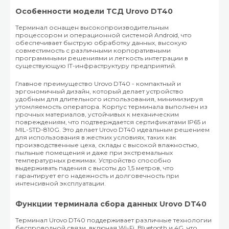
Особенности модели ТСД Urovo DT40
Терминал оснащен высокопроизводительным
процессором и операционной системой Android, что
обеспечивает быструю обработку данных, высокую
совместимость с различными корпоративными
программными решениями и легкость интеграции в
существующую IT-инфраструктуру предприятий.
Главное преимущество Urovo DT40 - компактный и
эргономичный дизайн, который делает устройство
удобным для длительного использования, минимизируя
утомляемость оператора. Корпус терминала выполнен из
прочных материалов, устойчивых к механическим
повреждениям, что подтверждается сертификатами IP65 и
MIL-STD-810G. Это делает Urovo DT40 идеальным решением
для использования в жестких условиях, таких как
производственные цеха, склады с высокой влажностью,
пыльные помещения и даже при экстремальных
температурных режимах. Устройство способно
выдерживать падения с высоты до 1,5 метров, что
гарантирует его надежность и долговечность при
интенсивной эксплуатации.
Функции терминала сбора данных Urovo DT40
Терминал Urovo DT40 поддерживает различные технологии
беспроводной связи, включая Wi-Fi, Bluetooth и 4G, что