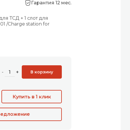
Гарантия 12 мес.
для ТСД + 1 слот для
 /Сharge station for
В корзину
-
+
Купить в 1 клик
редложение