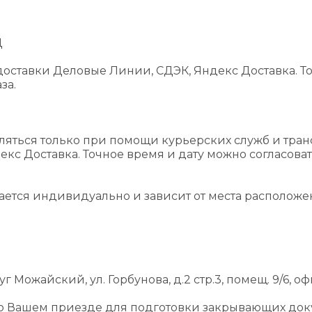
Д
оставки Деловые Линии, СДЭК, Яндекс Доставка. То
за.
ляться только при помощи курьерских служб и тра
екс Доставка. Точное время и дату можно согласова
вается индивидуально и зависит от места располож
г Можайский, ул. Горбунова, д.2 стр.3, помещ. 9/6, оф
 о Вашем приезде для подготовки закрывающих док