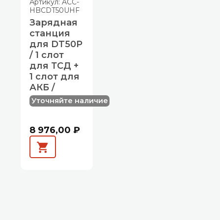
Артикул: ACC-
HBCDT50UHF
Зарядная
станция
для DT50P
/ 1 слот
для ТСД +
1 слот для
АКБ /
Уточняйте наличие
8 976,00 ₽