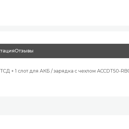
тация
Отзывы
ТСД + 1 слот для АКБ / зарядка с чехлом ACCDT50-RB01 /