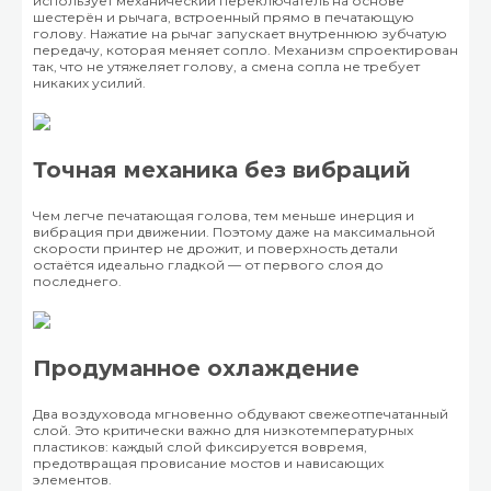
использует механический переключатель на основе
шестерён и рычага, встроенный прямо в печатающую
голову. Нажатие на рычаг запускает внутреннюю зубчатую
передачу, которая меняет сопло. Механизм спроектирован
так, что не утяжеляет голову, а смена сопла не требует
никаких усилий.
Точная механика без вибраций
Чем легче печатающая голова, тем меньше инерция и
вибрация при движении. Поэтому даже на максимальной
скорости принтер не дрожит, и поверхность детали
остаётся идеально гладкой — от первого слоя до
последнего.
Продуманное охлаждение
Два воздуховода мгновенно обдувают свежеотпечатанный
слой. Это критически важно для низкотемпературных
пластиков: каждый слой фиксируется вовремя,
предотвращая провисание мостов и нависающих
элементов.