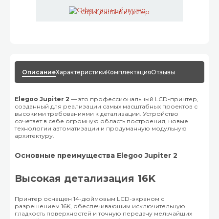
Официальный дилер
Описание
Характеристики
Комплектация
Отзывы
Elegoo Jupiter 2
— это профессиональный LCD-принтер,
созданный для реализации самых масштабных проектов с
высокими требованиями к детализации. Устройство
сочетает в себе огромную область построения, новые
технологии автоматизации и продуманную модульную
архитектуру.
Основные преимущества Elegoo Jupiter 2
Высокая детализация 16K
Принтер оснащен 14-дюймовым LCD-экраном с
разрешением 16K, обеспечивающим исключительную
гладкость поверхностей и точную передачу мельчайших