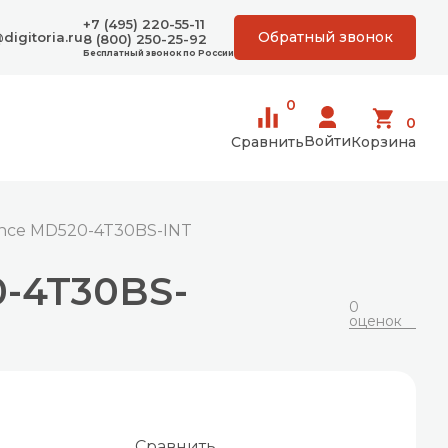
+7 (495) 220-55-11
Обратный звонок
digitoria.ru
8 (800) 250-25-92
Бесплатный звонок по России
0
0
Войти
Сравнить
Корзина
ance MD520-4T30BS-INT
0-4T30BS-
0
оценок
Сравнить