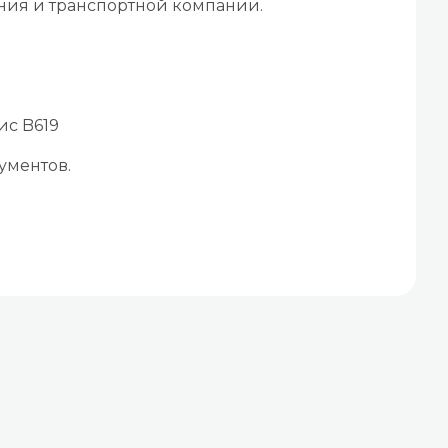
ения и транспортной компании.
ис B619
ументов.