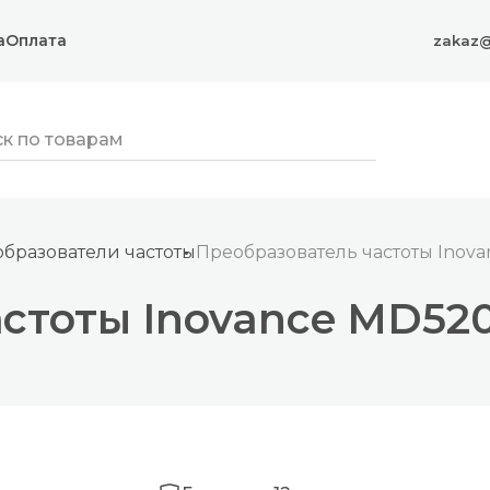
а
Оплата
zakaz@
разователи частоты
Преобразователь частоты Inov
стоты Inovance MD52