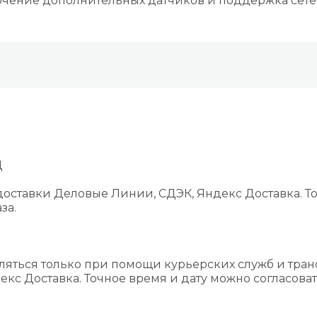
ючение дополнительных датчиков и поддержка сете
Д
оставки Деловые Линии, СДЭК, Яндекс Доставка. То
за.
ляться только при помощи курьерских служб и тра
екс Доставка. Точное время и дату можно согласова