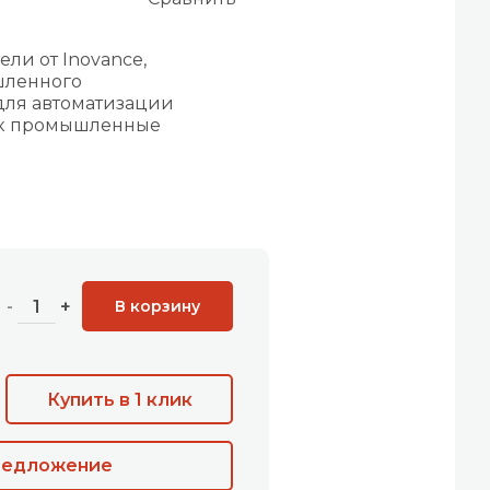
ли от Inovance,
шленного
для автоматизации
как промышленные
В корзину
-
+
Купить в 1 клик
редложение