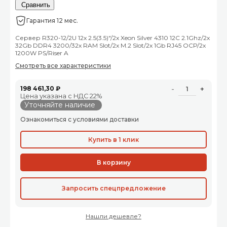
Сравнить
Гарантия 12 мес.
Сервер R320-12/2U 12x 2.5(3.5)"/2x Xeon Silver 4310 12C 2.1Ghz/2x
32Gb DDR4 3200/32x RAM Slot/2x M.2 Slot/2x 1Gb RJ45 OCP/2x
1200W PS/Riser A
Смотреть все характеристики
198 461,30 ₽
-
+
Цена указана с НДС 22%
Уточняйте наличие
Ознакомиться с условиями доставки
Купить в 1 клик
В корзину
Запросить спецпредложение
Нашли дешевле?