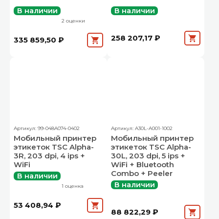
В наличии
В наличии
2 оценки
258 207,17 ₽
335 859,50 ₽
Артикул: 99-048A074-0402
Артикул: A30L-A001-1002
Мобильный принтер
Мобильный принтер
этикеток TSC Alpha-
этикеток TSC Alpha-
3R, 203 dpi, 4 ips +
30L, 203 dpi, 5 ips +
WiFi
WiFi + Bluetooth
Combo + Peeler
В наличии
В наличии
1 оценка
53 408,94 ₽
88 822,29 ₽