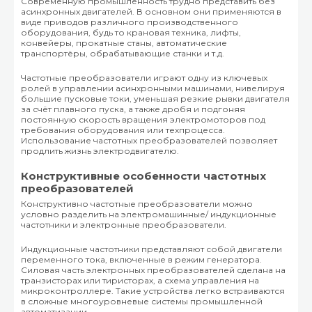
Современную промышленность трудно представить без
асинхронных двигателей. В основном они применяются в
виде приводов различного производственного
оборудования, будь то крановая техника, лифты,
конвейеры, прокатные станы, автоматические
транспортёры, обрабатывающие станки и т.д.
Частотные преобразователи играют одну из ключевых
ролей в управлении асинхронными машинами, нивелируя
большие пусковые токи, уменьшая резкие рывки двигателя
за счёт плавного пуска, а также дробя и подгоняя
постоянную скорость вращения электромоторов под
требования оборудования или техпроцесса.
Использование частотных преобразователей позволяет
продлить жизнь электродвигателю.
Конструктивные особенности частотных
преобразователей
Конструктивно частотные преобразователи можно
условно разделить на электромашинные/ индукционные
частотники и электронные преобразователи.
Индукционные частотники представляют собой двигатели
переменного тока, включенные в режим генератора.
Силовая часть электронных преобразователей сделана на
транзисторах или тиристорах, а схема управления на
микроконтроллере. Такие устройства легко встраиваются
в сложные многоуровневые системы промышленной
автоматизации.